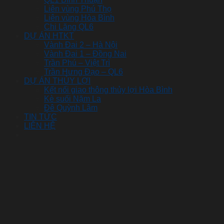
Liên vùng Phú Thọ
Liên vùng Hòa Bình
Chi Lăng QL6
DỰ ÁN HTKT
Vành Đai 2 – Hà Nội
Vành Đai 1 – Đồng Nai
Trần Phú – Việt Trì
Trần Hưng Đạo – QL6
DỰ ÁN THỦY LỢI
Kết nối giao thông thủy lợi Hòa Bình
Kè suối Nặm La
Đê Quỳnh Lâm
TIN TỨC
LIÊN HỆ