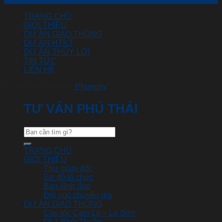
TRANG CHỦ
GIỚI THIỆU
DỰ ÁN GIAO THÔNG
DỰ ÁN HTKT
DỰ ÁN THỦY LỢI
TIN TỨC
LIÊN HỆ
Kỹ thuật webdesign
Phonghy
TƯ VẤN PHÚ THÁI
TRANG CHỦ
GIỚI THIỆU
Thư giám đốc
Sơ đồ tổ chức
Ban lãnh đạo
Đội ngũ chuyên gia
DỰ ÁN GIAO THÔNG
Cao tốc Cam Lộ – La Sơn
QL1 Bình Thuận