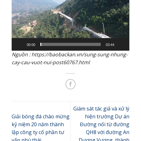
Video
00:00
03:44
Nguồn : https://baobackan.vn/sung-sung-nhung-
cay-cau-vuot-nui-post60767.html
Giám sát tác giả và xử lý
Giải bóng đá chào mừng
hiện trường Dự án
kỷ niệm 20 năm thành
Đường nối từ đường
lập công ty cổ phần tư
QH8 với đường An
vấn phú thái
Dương Vương, thành