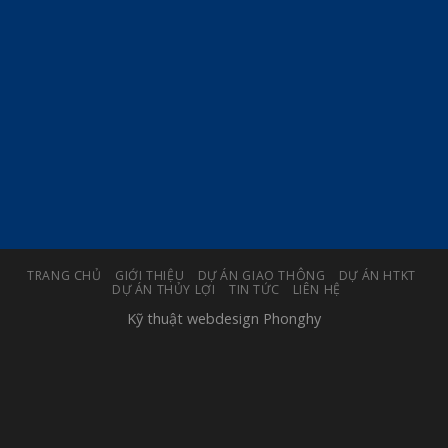
TRANG CHỦ
GIỚI THIỆU
DỰ ÁN GIAO THÔNG
DỰ ÁN HTKT
DỰ ÁN THỦY LỢI
TIN TỨC
LIÊN HỆ
Kỹ thuật webdesign
Phonghy