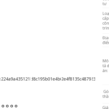
tư
Loạ
cấp
cô
trì
Địa
đi
Mô
tả 
án:
Gó
thầ
Giá