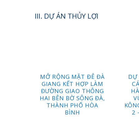
III. DỰ ÁN THỦY LỢI
MỞ RỘNG MẶT ĐÊ ĐÀ
DỰ 
GIANG KẾT HỢP LÀM
CÁ
ĐƯỜNG GIAO THÔNG
HÀ
HAI BÊN BỜ SÔNG ĐÀ,
V
THÀNH PHỐ HÒA
KÔNG
BÌNH
2