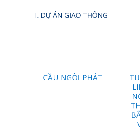
I. DỰ ÁN GIAO THÔNG
HÓA
CẦU NGÒI PHÁT
T
 TÌNH
L
T LỞ
N
 6
TH
B