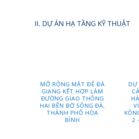
II. DỰ ÁN HẠ TẦNG KỸ THUẬT
QL6
MỞ RỘNG MẶT ĐÊ ĐÀ
DỰ 
GIANG KẾT HỢP LÀM
CÁ
ĐƯỜNG GIAO THÔNG
HÀ
HAI BÊN BỜ SÔNG ĐÀ,
V
THÀNH PHỐ HÒA
KÔNG
BÌNH
2