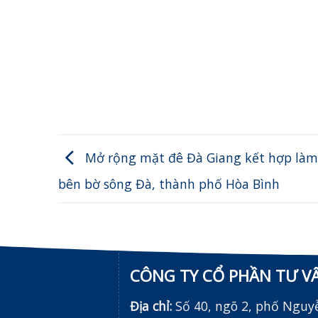
Mở rộng mặt đê Đà Giang kết hợp làm
bên bờ sông Đà, thành phố Hòa Bình
CÔNG TY CỔ PHẦN TƯ V
Địa chỉ:
Số 40, ngõ 2, phố Nguy