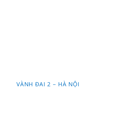
VÀNH ĐAI 2 – HÀ NỘI
VÀNH ĐAI 1
NAI