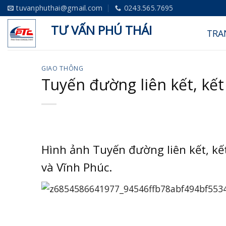
Skip
tuvanphuthai@gmail.com
0243.565.7695
to
TƯ VẤN PHÚ THÁI
TRA
content
GIAO THÔNG
Tuyến đường liên kết, kết
Hình ảnh Tuyến đường liên kết, kế
và Vĩnh Phúc.