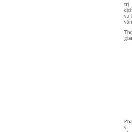
trị
dịc
vụ 
vấn
Thờ
gia
Ph
vi