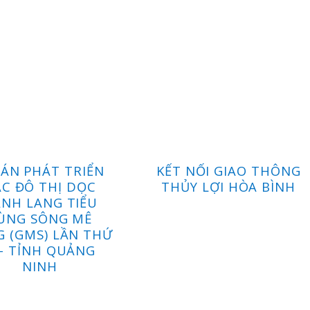
ÁN PHÁT TRIỂN
KẾT NỐI GIAO THÔNG
C ĐÔ THỊ DỌC
THỦY LỢI HÒA BÌNH
NH LANG TIỂU
ÙNG SÔNG MÊ
 (GMS) LẦN THỨ
 – TỈNH QUẢNG
NINH