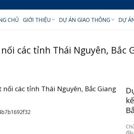
NG CHỦ
GIỚI THIỆU
DỰ ÁN GIAO THÔNG
DỰ Á
 nối các tỉnh Thái Nguyên, Bắc 
t nối các tỉnh Thái Nguyên, Bắc Giang
Dự
kế
Bắ
Ch
đầ