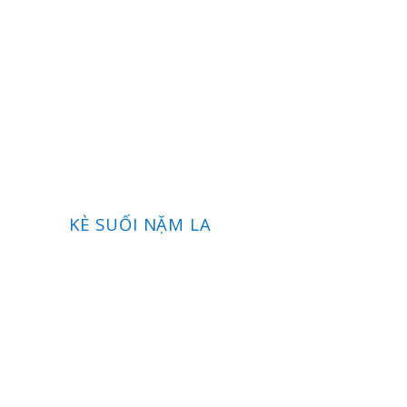
KÈ SUỐI NẶM LA
ĐÊ QUỲN