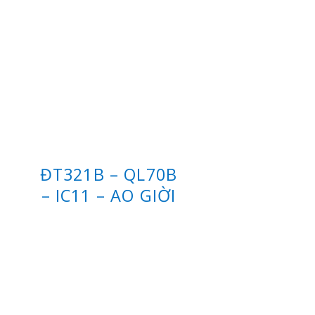
ĐT321B – QL70B
BẮC KẠN –
– IC11 – AO GIỜI