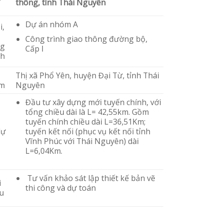
thông, tỉnh Thái Nguyên
Dự án nhóm A
i,
Công trình giao thông đường bộ,
ng
Cấp I
nh
Thị xã Phổ Yên, huyện Đại Từ, tỉnh Thái
ểm
Nguyên
Đầu tư xây dựng mới tuyến chính, với
tổng chiều dài là L= 42,55km. Gồm
tuyến chính chiều dài L=36,51Km;
dự
tuyến kết nối (phục vụ kết nối tỉnh
Vĩnh Phúc với Thái Nguyên) dài
L=6,04Km.
Tư vấn khảo sát lập thiết kế bản vẽ
i
thi công và dự toán
u