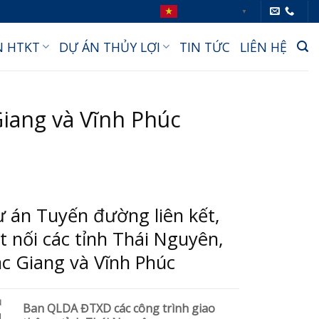
Vietnamese
▼
N HTKT
DỰ ÁN THỦY LỢI
TIN TỨC
LIÊN HỆ
Giang và Vĩnh Phúc
 án Tuyến đường liên kết,
t nối các tỉnh Thái Nguyên,
c Giang và Vĩnh Phúc
ủ
Ban QLDA ĐTXD các công trình giao
u