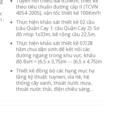
Tuyến nối chiều dài 6,04Km, thiết kế
ng
theo tiêu chuẩn đường cấp II (TCVN
c
4054-2005), vận tốc thiết kế 100Km/h
c
 :
Thực hiện khảo sát thiết kế 02 cầu
(cầu Quận Cay 1; cầu Quận Cay 2): Sơ
đồ nhịp 1x33m, bề rộng cầu 22,5m.
Thực hiện khảo sát thiết kế 07/28
hầm chui dân sinh để kết nối các
đường ngang trong khu vực, khẩu
độ BxH = (6,5 x 3,75)m -:- (6,5 x 4,75)m
Thiết kế đồng bộ các hạng mục hạ
tầng kỹ thuật: tuynen, vỉa hè, hệ
thống cây xanh, thoát nước mưa,
thoát nước thải, điện chiếu sáng…