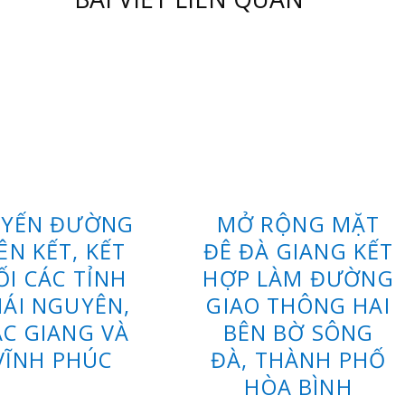
UYẾN ĐƯỜNG
MỞ RỘNG MẶT
IÊN KẾT, KẾT
ĐÊ ĐÀ GIANG KẾT
ỐI CÁC TỈNH
HỢP LÀM ĐƯỜNG
ÁI NGUYÊN,
GIAO THÔNG HAI
ẮC GIANG VÀ
BÊN BỜ SÔNG
VĨNH PHÚC
ĐÀ, THÀNH PHỐ
HÒA BÌNH