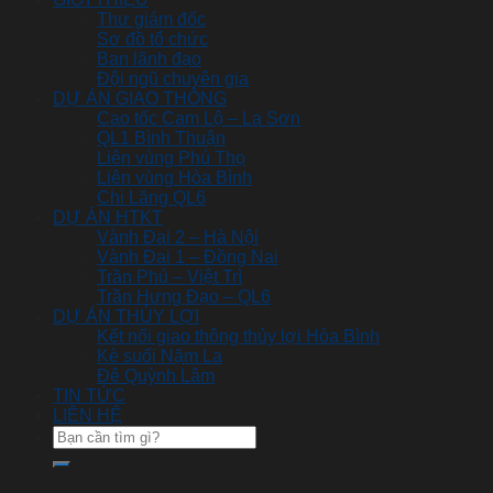
Thư giám đốc
Sơ đồ tổ chức
Ban lãnh đạo
Đội ngũ chuyên gia
DỰ ÁN GIAO THÔNG
Cao tốc Cam Lộ – La Sơn
QL1 Bình Thuận
Liên vùng Phú Thọ
Liên vùng Hòa Bình
Chi Lăng QL6
DỰ ÁN HTKT
Vành Đai 2 – Hà Nội
Vành Đai 1 – Đồng Nai
Trần Phú – Việt Trì
Trần Hưng Đạo – QL6
DỰ ÁN THỦY LỢI
Kết nối giao thông thủy lợi Hòa Bình
Kè suối Nặm La
Đê Quỳnh Lâm
TIN TỨC
LIÊN HỆ